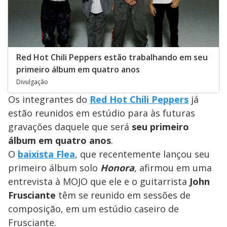
Red Hot Chili Peppers estão trabalhando em seu
primeiro álbum em quatro anos
Divulgação
Os integrantes do
Red Hot Chili Peppers
já
estão reunidos em estúdio para às futuras
gravações daquele que será
seu primeiro
álbum em quatro anos
.
O
baixista
Flea
, que recentemente lançou seu
primeiro álbum solo
Honora
, afirmou em uma
entrevista à MOJO que ele e o guitarrista
John
Frusciante
têm se reunido em sessões de
composição, em um estúdio caseiro de
Frusciante.