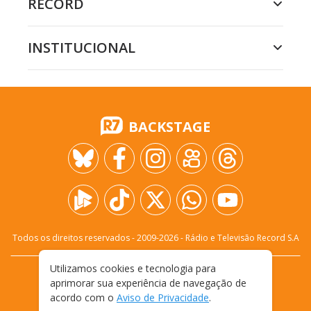
RECORD
INSTITUCIONAL
BACKSTAGE
Todos os direitos reservados - 2009-
2026
- Rádio e Televisão Record S.A
Utilizamos cookies e tecnologia para
CARREIRA
FALE CONOSCO
PRIVACIDADE
aprimorar sua experiência de navegação de
TERMOS E CONDIÇÕES DE USO
acordo com o
Aviso de Privacidade
.