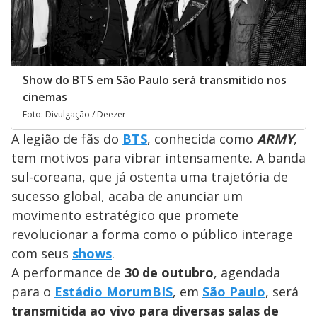
Show do BTS em São Paulo será transmitido nos
cinemas
Foto: Divulgação / Deezer
A legião de fãs do
BTS
, conhecida como
ARMY
,
tem motivos para vibrar intensamente. A banda
sul-coreana, que já ostenta uma trajetória de
sucesso global, acaba de anunciar um
movimento estratégico que promete
revolucionar a forma como o público interage
com seus
shows
.
A performance de
30 de outubro
, agendada
para o
Estádio MorumBIS
, em
São Paulo
, será
transmitida ao vivo para diversas salas de