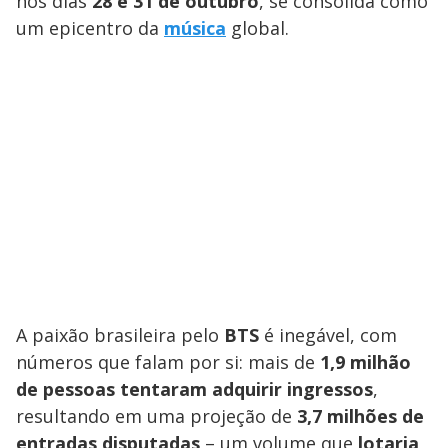
nos dias
28 e 31 de outubro
, se consolida como
um epicentro da
música
global.
A paixão brasileira pelo
BTS
é inegável, com
números que falam por si: mais de
1,9 milhão
de pessoas tentaram adquirir ingressos
,
resultando em uma projeção de
3,7 milhões de
entradas disputadas
– um volume que
lotaria