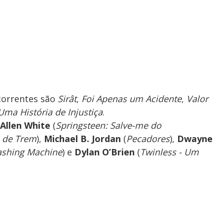
correntes são
Sirât
,
Foi Apenas um Acidente
,
Valor
Uma História de Injustiça
.
Allen White
(
Springsteen: Salve-me do
 de Trem
),
Michael B. Jordan
(
Pecadores
),
Dwayne
ashing Machine
) e
Dylan O’Brien
(
Twinless - Um