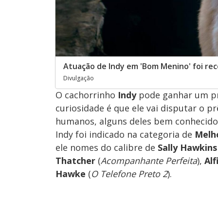
Atuação de Indy em 'Bom Menino' foi re
Divulgação
O cachorrinho
Indy
pode ganhar um p
curiosidade é que ele vai disputar o 
humanos, alguns deles bem conhecidos
Indy foi indicado na categoria de
Melho
ele nomes do calibre de
Sally Hawkins
Thatcher
(
Acompanhante Perfeita
),
Alf
Hawke
(
O Telefone Preto 2
).