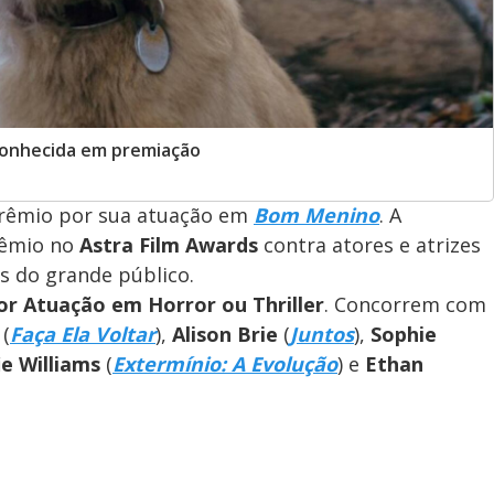
conhecida em premiação
rêmio por sua atuação em
Bom Menino
. A
prêmio no
Astra Film Awards
contra atores e atrizes
 do grande público.
r Atuação em Horror ou Thriller
. Concorrem com
(
Faça Ela Voltar
),
Alison Brie
(
Juntos
),
Sophie
ie Williams
(
Extermínio: A Evolução
) e
Ethan