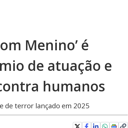
Bom Menino’ é
êmio de atuação e
 contra humanos
lme de terror lançado em 2025
 window