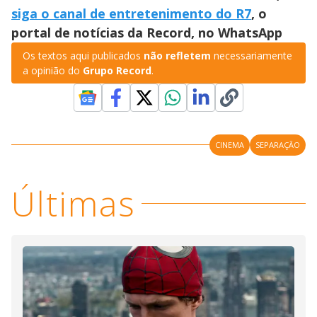
siga o canal de entretenimento do R7
, o
portal de notícias da Record, no WhatsApp
Os textos aqui publicados
não refletem
necessariamente
a opinião do
Grupo Record
.
CINEMA
SEPARAÇÃO
Últimas