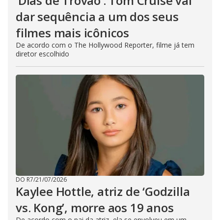
‘Dias de Trovão’: Tom Cruise vai
dar sequência a um dos seus
filmes mais icônicos
De acordo com o The Hollywood Reporter, filme já tem
diretor escolhido
DO R7
/
21/07/2026
Kaylee Hottle, atriz de ‘Godzilla
vs. Kong’, morre aos 19 anos
De acordo com o pai da atriz, ela se envolveu em um