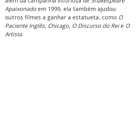
além da campanha vitoriosa de
Shakespeare
Apaixonado
em 1999, ela também ajudou
outros filmes a ganhar a estatueta, como
O
Paciente Inglês
,
Chicago
,
O Discurso do Rei
e
O
Artista
.