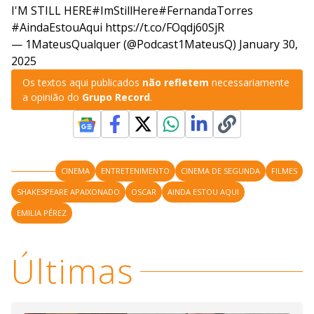
I'M STILL HERE
#ImStillHere
#FernandaTorres
#AindaEstouAqui
https://t.co/FOqdj60SjR
— 1MateusQualquer (@Podcast1MateusQ)
January 30,
2025
Os textos aqui publicados
não refletem
necessariamente
a opinião do
Grupo Record
.
CINEMA
ENTRETENIMENTO
CINEMA DE SEGUNDA
FILMES
SHAKESPEARE APAIXONADO
OSCAR
AINDA ESTOU AQUI
EMILIA PÉREZ
Últimas