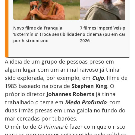
Novo filme da franquia
7 filmes imperdíveis para 
‘Extermínio’ troca sensibilidade
no cinema (ou em casa) 
por histrionismo
2026
A ideia de um grupo de pessoas preso em
algum lugar com um animal raivoso já tinha
sido explorada, por exemplo, em
Cujo
, filme de
1983 baseado na obra de
Stephen King
. O
próprio diretor
Johannes Roberts
já tinha
trabalhado o tema em
Medo Profundo
, com
duas irmãs presas em uma gaiola no fundo do
mar cercadas por tubarões.
O mérito de
O Primata
é fazer com que o risco
para os personagens seja sentido pelo público