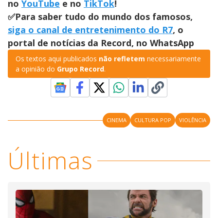
no
YouTube
e no
TikTok
!
✅Para saber tudo do mundo dos famosos,
siga o canal de entretenimento do R7
, o
portal de notícias da Record, no WhatsApp
Os textos aqui publicados
não refletem
necessariamente
a opinião do
Grupo Record
.
CINEMA
CULTURA POP
VIOLÊNCIA
Últimas