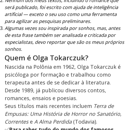
Nenhum dos meus textos, incluindo o romance que
será publicado, foi escrito com ajuda de inteligência
artificial — exceto o seu uso como uma ferramenta
para agilizar as pesquisas preliminares.
Algumas vezes sou inspirada por sonhos, mas, antes
de esta frase também ser analisada e criticada por
especialistas, devo reportar que são os meus próprios
sonhos.
Quem é Olga Tokarczuk?
Nascida na Polônia em 1962, Olga Tokarczuk é
psicóloga por formação e trabalhou como
terapeuta antes de se dedicar à literatura.
Desde 1989, já publicou diversos contos,
romances, ensaios e poesias.
Seus títulos mais recentes incluem
Terra de
Empusas: Uma História de Horror no Sanatório
,
Correntes
e
A Alma Perdida
(Todavia).
✅
Para saber tudo do mundo dos famosos,