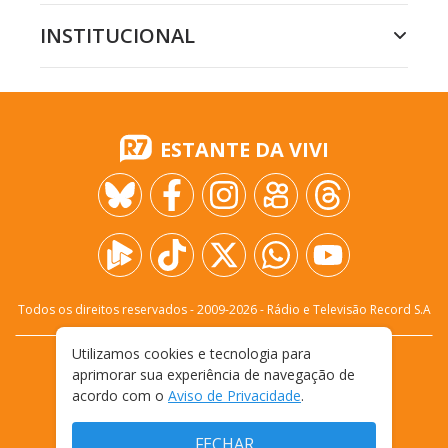
INSTITUCIONAL
ESTANTE DA VIVI
Todos os direitos reservados - 2009-
2026
- Rádio e Televisão Record S.A
Utilizamos cookies e tecnologia para
CARREIRA
FALE CONOSCO
PRIVACIDADE
aprimorar sua experiência de navegação de
TERMOS E CONDIÇÕES DE USO
acordo com o
Aviso de Privacidade
.
FECHAR