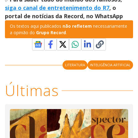
siga o canal de entretenimento do R7
, o
portal de notícias da Record, no WhatsApp
Os textos aqui publicados
não refletem
necessariamente
a opinião do
Grupo Record
.
LITERATURA
INTELIGÊNCIA ARTIFICIAL
Últimas