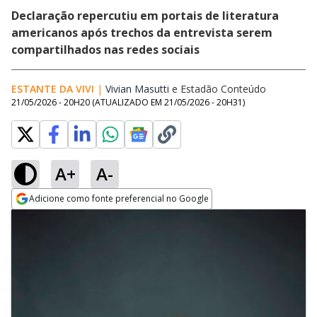
Declaração repercutiu em portais de literatura
americanos após trechos da entrevista serem
compartilhados nas redes sociais
ESTANTE DA VIVI
|
Vivian Masutti
Opens in new window
e
Estadão Conteúdo
21/05/2026 - 20H20
(ATUALIZADO EM
21/05/2026 - 20H31
)
A+
A-
Adicione como fonte preferencial no Google
Opens in new window