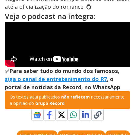
até a oficialização do romance. 💍
Veja o podcast na íntegra:
✅
Para saber tudo do mundo dos famosos,
siga o canal de entretenimento do R7
, o
portal de notícias da Record, no WhatsApp
Os textos aqui publicados
não refletem
necessariamente
a opinião do
Grupo Record
.
A HORA DA VENENOSA
FAMOSOS E CELEBRIDADES
CASAMENTO