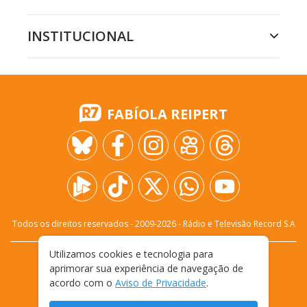
INSTITUCIONAL
FABÍOLA REIPERT
Todos os direitos reservados - 2009-
2026
- Rádio e Televisão Record S.A
Utilizamos cookies e tecnologia para
CARREIRA
FALE CONOSCO
PRIVACIDADE
aprimorar sua experiência de navegação de
TERMOS E CONDIÇÕES DE USO
acordo com o
Aviso de Privacidade
.