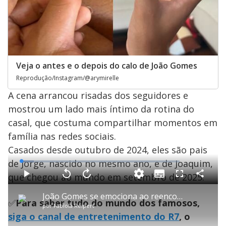
Veja o antes e o depois do calo de João Gomes
Reprodução/Instagram/@arymirelle
A cena arrancou risadas dos seguidores e
mostrou um lado mais íntimo da rotina do
casal, que costuma compartilhar momentos em
família nas redes sociais.
Casados desde outubro de 2024, eles são pais
de Jorge, nascido no mesmo ano, e de Joaquim,
L
o
a
que chegou ao mundo em setembro de 2025.
S
d
u
C
P
V
A
P
F
e
b
o
l
o
v
u
d
t
m
a
l
a
l
:
João Gomes se emociona ao reencontrar filho de quem apostou no início da sua carreira
i
p
y
t
n
l
8
✅
Para saber tudo do mundo dos famosos,
t
a
a
ç
s
.
por
Fabíola Reipert
l
r
r
a
c
0
e
t
1
r
r
4
siga o canal de entretenimento do R7
, o
s
i
0
1
e
%
l
s
0
e