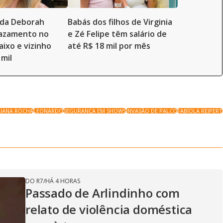
a da Deborah
Babás dos filhos de Virginia
vazamento no
e Zé Felipe têm salário de
aixo e vizinho
até R$ 18 mil por mês
 mil
IANA ROCHA
LEONARDO
SEGURANÇA EM SHOWS
INVASÃO DE PALCO
FABÍOLA REIPERT
DO R7
/
HÁ 4 HORAS
Passado de Arlindinho com
relato de violência doméstica