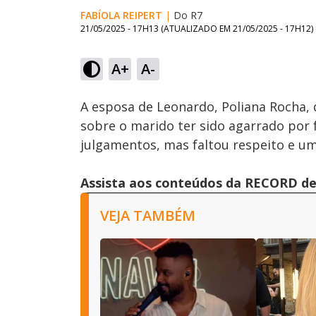
FABÍOLA REIPERT
|
Do R7
21/05/2025 - 17H13
(ATUALIZADO EM
21/05/2025 - 17H12
)
Loaded
:
38.18%
A+
A-
Ativar
Som
A esposa de Leonardo, Poliana Rocha,
sobre o marido ter sido agarrado por 
julgamentos, mas faltou respeito e um
Assista aos conteúdos da RECORD de 
VEJA TAMBÉM