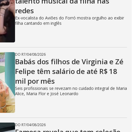
talento musical da filha nas
redes
Ex-vocalista do Aviões do Forró mostra orgulho ao exibir
filha cantando em inglês
DO R7
/
04/08/2026
Babás dos filhos de Virginia e Zé
Felipe têm salário de até R$ 18
mil por mês
Seis profissionais se revezam no cuidado integral de Maria
Alice, Maria Flor e José Leonardo
DO R7
/
04/08/2026
Famosa revela que tem coleção