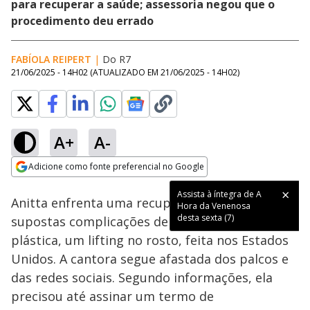
para recuperar a saúde; assessoria negou que o
procedimento deu errado
FABÍOLA REIPERT
|
Do R7
21/06/2025 - 14H02
(ATUALIZADO EM
21/06/2025 - 14H02
)
A+
A-
Loaded
:
34.23%
Adicione como fonte preferencial no Google
Subtitles
Ativar
Som
Opens in new window
Assista à íntegra de A
Anitta enfrenta uma recuperação delicada após
Hora da Venenosa
desta sexta (7)
supostas complicações de uma cirurgia
plástica, um lifting no rosto, feita nos Estados
Unidos. A cantora segue afastada dos palcos e
das redes sociais. Segundo informações, ela
precisou até assinar um termo de