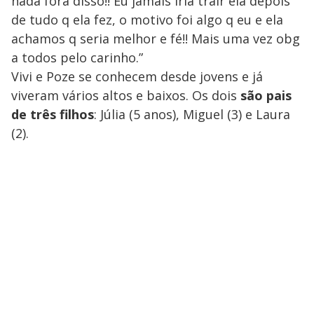
nada fora disso!! Eu jamais iria trair ela depois
de tudo q ela fez, o motivo foi algo q eu e ela
achamos q seria melhor e fé!! Mais uma vez obg
a todos pelo carinho.”
Vivi e Poze se conhecem desde jovens e já
viveram vários altos e baixos. Os dois
são pais
de três filhos
: Júlia (5 anos), Miguel (3) e Laura
(2).