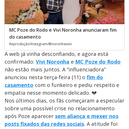
MC Poze do Rodo e Vivi Noronha anunciaram fim
do casamento
Reprodução/Instagram/@noronhavivii
A web já vinha desconfiando, e agora está
confirmado:
Vivi Noronha
e
MC Poze do Rodo
não estão mais juntos. A “influenciadora”
anunciou nesta terça-feira (11) o
fim do
casamento
com o funkeiro e pediu respeito e
empatia nesse momento delicado. 💔
Nos últimos dias, os fãs começaram a especular
sobre uma possível crise no relacionamento
após Poze aparecer
sem aliança e mexer nos
posts fixados das redes sociais
. A atitude foi