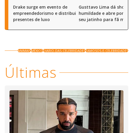
Drake surge em evento de
Gusttavo Lima dá show d
empreendedorismo e distribui
humildade e abre portas 
presentes de luxo
seu jatinho para fã mirim
ANIMAIS
MÉXICO
DIARIO-DAS-CELEBRIDADES
FAMOSOS-E-CELEBRIDADES
Últimas