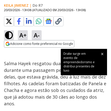
KEILA JIMENEZ
|
Do R7
20/03/2026 - 13H38
(ATUALIZADO EM
20/03/2026 - 13H38
)
A+
A-
Loaded
:
100.00%
Adicione como fonte preferencial no Google
Subtitles
Ativar
Som
Opens in new window
Drake surge em
evento de
empreendedorismo e
Salma Hayek resgatou duas cachorrinhas
distribui presentes de
durante uma passagem pelo México e uma
luxo
delas, que estava grávida, deu à luz mais de dez
filhotes. As cadelas foram batizadas de Panela e
Chacha e agora estão sob os cuidados da atriz,
que já adotou mais de 30 cães ao longo dos
anos.