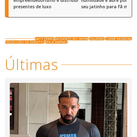
empreendedorismo e distribui
humildade e abre portas 
presentes de luxo
seu jatinho para fã mirim
KATY PERRY
INCIDENTE NO SHOW
FIGURINO
TURNÊ MUNDIAL
PRODUÇÃO DE EVENTOS
KEILA JIMENEZ
Últimas