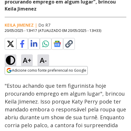
procurando emprego em algum lugar", brincou
Keila Jimenez
KEILA JIMENEZ
|
Do R7
20/05/2025 - 13H17
(ATUALIZADO EM
20/05/2025 - 13H33
)
A+
A-
Loaded
:
100.00%
Adicione como fonte preferencial no Google
Subtitles
Ativar
Som
Opens in new window
"Estou achando que tem figurinista hoje
procurando emprego em algum lugar", brincou
Keila Jimenez. Isso porque Katy Perry pode ter
mandado embora o responsável pela roupa que
abriu durante um show de sua turnê. Enquanto
corria pelo palco, a cantora foi surpreendida