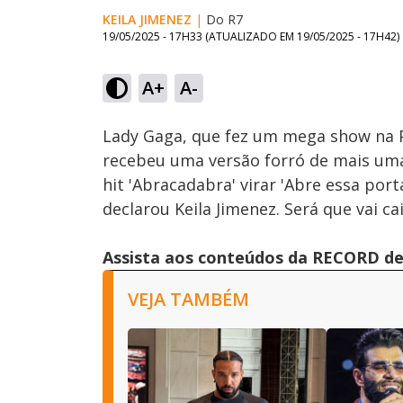
KEILA JIMENEZ
|
Do R7
19/05/2025 - 17H33
(ATUALIZADO EM
19/05/2025 - 17H42
)
A+
A-
Ativar
Som
Lady Gaga, que fez um mega show na Pr
recebeu uma versão forró de mais uma 
hit 'Abracadabra' virar 'Abre essa port
declarou Keila Jimenez. Será que vai c
Assista aos conteúdos da RECORD de 
VEJA TAMBÉM