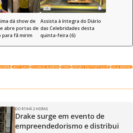
Lima dá show de
Assista à íntegra do Diário
e abre portas de
das Celebridades desta
o para fã mirim
quinta-feira (6)
ADABRA
LADY GAGA
SOLANGE ALMEIDA
FORRÓ
VERSÃO EM PORTUGUÊS
KEILA JIMENEZ
DO R7
/
HÁ 2 HORAS
Drake surge em evento de
empreendedorismo e distribui