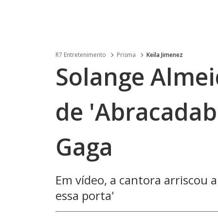
R7 Entretenimento
Prisma
Keila Jimenez
Solange Almei
de 'Abracadabr
Gaga
Em vídeo, a cantora arriscou a
essa porta'