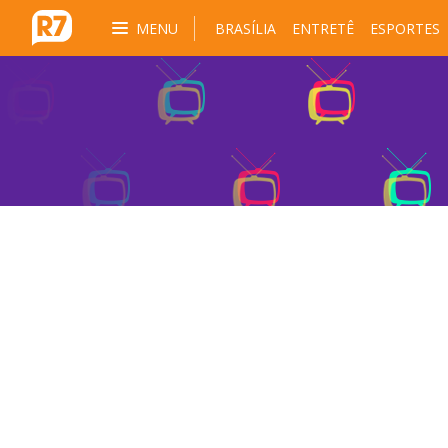
MENU
BRASÍLIA
ENTRETÊ
ESPORTES