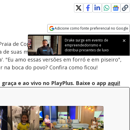
Loaded
:
100.00%
Adicione como fonte preferencial no Google
Subtitles
Velocidade
Opens in new window
aia de Copacabana (RJ) no início deste mês,
de suas músicas. Desta vez, Solange Almeida fez o
a'. "Eu amo essas versões em forró e em piseiro",
air na boca do povo? Confira como ficou!
graça e ao vivo no PlayPlus. Baixe o app
aqui!