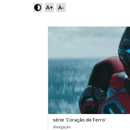
A+
A-
série 'Coração de Ferro'
divulgação