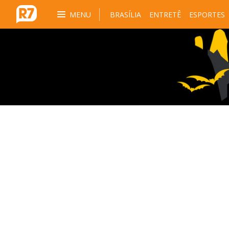
MENU
BRASÍLIA
ENTRETÊ
ESPORTES