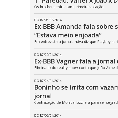
1º Paredão: Valter x João x 
Os brothers enfrentam primeira votação
DO R7
/
05/02/2014
Ex-BBB Amanda fala sobre 
“Estava meio enjoada”
Em entrevista a jornal, ruiva diz que Playboy ser
DO R7
/
29/01/2014
Ex-BBB Vagner fala a jornal
Eliminado do reality show conta que João Almei
DO R7
/
24/01/2014
Boninho se irrita com vazam
jornal
Contratação de Monica Iozzi era para ser segred
DO R7
/
06/01/2014