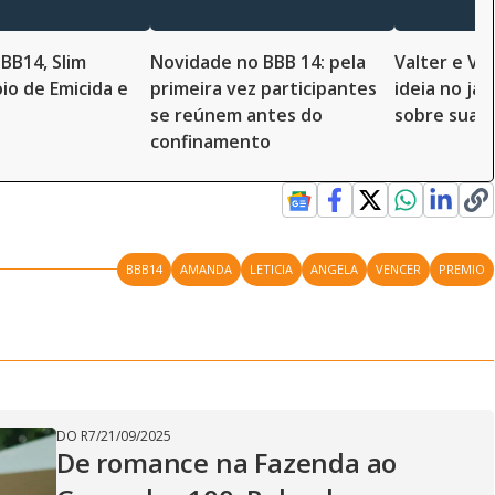
BBB14, Slim
Novidade no BBB 14: pela
Valter e Va
io de Emicida e
primeira vez participantes
ideia no jar
se reúnem antes do
sobre sua fi
confinamento
BBB14
AMANDA
LETICIA
ANGELA
VENCER
PREMIO
DO R7
/
21/09/2025
De romance na Fazenda ao