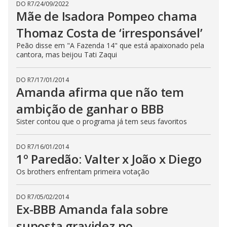
DO R7
/
24/09/2022
Mãe de Isadora Pompeo chama
Thomaz Costa de ‘irresponsável’
Peão disse em "A Fazenda 14" que está apaixonado pela
cantora, mas beijou Tati Zaqui
DO R7
/
17/01/2014
Amanda afirma que não tem
ambição de ganhar o BBB
Sister contou que o programa já tem seus favoritos
DO R7
/
16/01/2014
1º Paredão: Valter x João x Diego
Os brothers enfrentam primeira votação
DO R7
/
05/02/2014
Ex-BBB Amanda fala sobre
suposta gravidez no