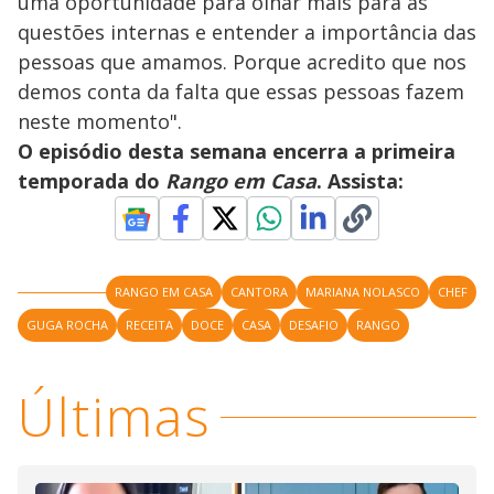
uma oportunidade para olhar mais para as
questões internas e entender a importância das
pessoas que amamos. Porque acredito que nos
demos conta da falta que essas pessoas fazem
neste momento".
O episódio desta semana encerra a primeira
temporada do
Rango em Casa
. Assista:
RANGO EM CASA
CANTORA
MARIANA NOLASCO
CHEF
GUGA ROCHA
RECEITA
DOCE
CASA
DESAFIO
RANGO
Últimas