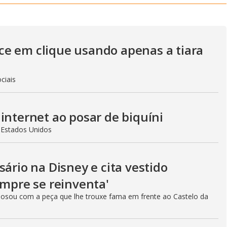
y
V
e em clique usando apenas a tiara
i
ciais
d
internet ao posar de biquíni
s Estados Unidos
e
sário na Disney e cita vestido
empre se reinventa'
o
 posou com a peça que lhe trouxe fama em frente ao Castelo da