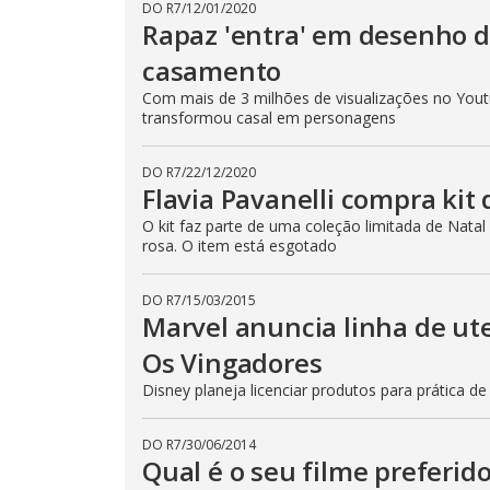
DO R7
/
12/01/2020
Rapaz 'entra' em desenho 
casamento
Com mais de 3 milhões de visualizações no Youtu
transformou casal em personagens
DO R7
/
22/12/2020
Flavia Pavanelli compra kit
O kit faz parte de uma coleção limitada de Natal
rosa. O item está esgotado
DO R7
/
15/03/2015
Marvel anuncia linha de ute
Os Vingadores
Disney planeja licenciar produtos para prática d
DO R7
/
30/06/2014
Qual é o seu filme preferid