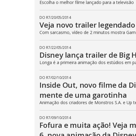
Escolha o melhor filme lançado para a televisão
DO R7
/
20/05/2014
Veja novo trailer legendado
Com sarcasmo, vídeo de 2 minutos mostra Gamo
DO R7
/
22/05/2014
Disney lança trailer de Big 
Longa é a primeira animação dos estúdios em p
DO R7
/
02/10/2014
Inside Out, novo filme da Di
mente de uma garotinha
Animação dos criadores de Monstros S.A. e Up t
DO R7
/
09/10/2014
Fofura e muita ação! Veja 
6, nova animação da Disne