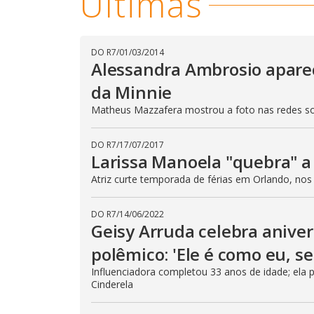
Últimas
DO R7
/
01/03/2014
Alessandra Ambrosio aparec
da Minnie
Matheus Mazzafera mostrou a foto nas redes so
DO R7
/
17/07/2017
Larissa Manoela "quebra" a 
Atriz curte temporada de férias em Orlando, no
DO R7
/
14/06/2022
Geisy Arruda celebra aniver
polêmico: 'Ele é como eu, s
Influenciadora completou 33 anos de idade; ela
Cinderela