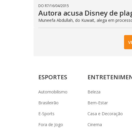
DO R7
/
16/04/2015
Autora acusa Disney de plagi
Muneefa Abdullah, do Kuwait, alega em processo
V
ESPORTES
ENTRETENIME
Automobilismo
Beleza
Brasileirão
Bem-Estar
E-Sports
Casa e Decoração
Fora de Jogo
Cinema