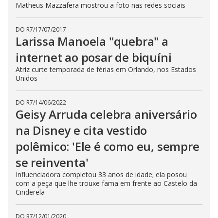
Matheus Mazzafera mostrou a foto nas redes sociais
DO R7
/
17/07/2017
Larissa Manoela "quebra" a
internet ao posar de biquíni
Atriz curte temporada de férias em Orlando, nos Estados
Unidos
DO R7
/
14/06/2022
Geisy Arruda celebra aniversário
na Disney e cita vestido
polêmico: 'Ele é como eu, sempre
se reinventa'
Influenciadora completou 33 anos de idade; ela posou
com a peça que lhe trouxe fama em frente ao Castelo da
Cinderela
DO R7
/
12/01/2020