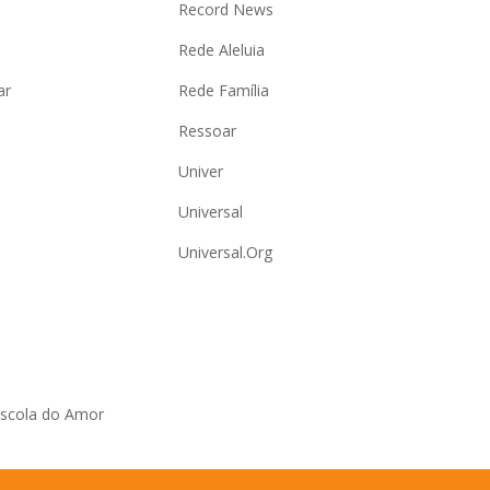
Record News
Rede Aleluia
ar
Rede Família
Ressoar
Univer
Universal
Universal.Org
Escola do Amor