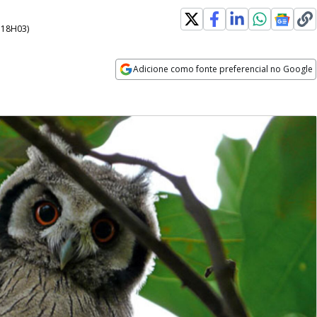
- 18H03
)
Adicione como fonte preferencial no Google
Opens in new window