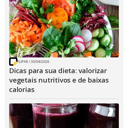
FLIPAR
/
30/04/2026
Dicas para sua dieta: valorizar
vegetais nutritivos e de baixas
calorias