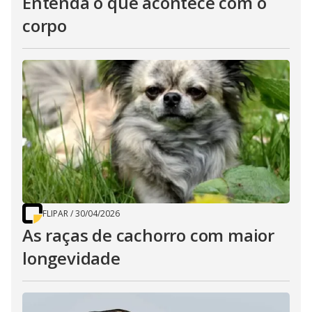
Entenda o que acontece com o
corpo
FLIPAR
/
30/04/2026
As raças de cachorro com maior
longevidade