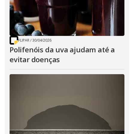
FLIPAR
/
30/04/2026
Polifenóis da uva ajudam até a
evitar doenças