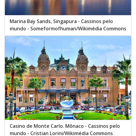
Marina Bay Sands, Singapura - Cassinos pelo
mundo - Someformofhuman/Wikimédia Commons
Casino de Monte Carlo. Mônaco - Cassinos pelo
mundo - Cristian Lorini/Wikimédia Commons