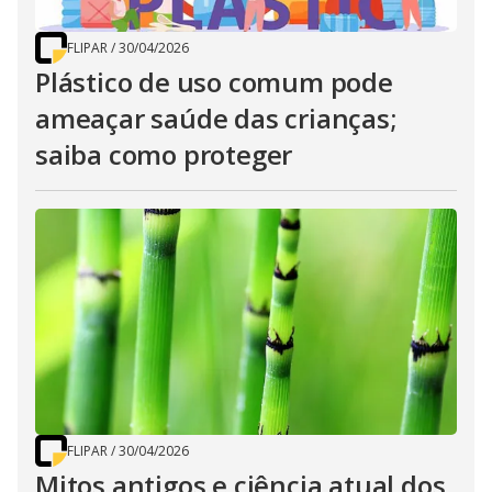
FLIPAR
/
30/04/2026
Plástico de uso comum pode
ameaçar saúde das crianças;
saiba como proteger
FLIPAR
/
30/04/2026
Mitos antigos e ciência atual dos