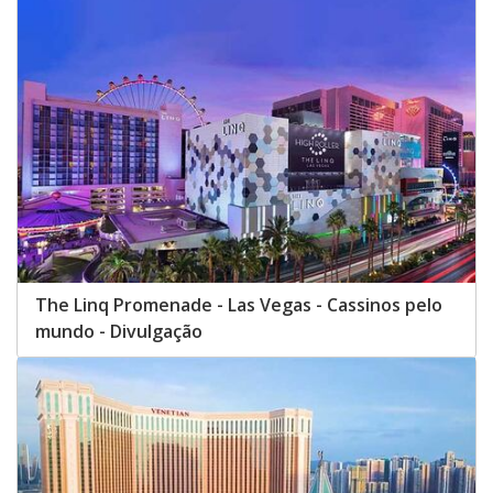
The Linq Promenade - Las Vegas - Cassinos pelo
mundo - Divulgação