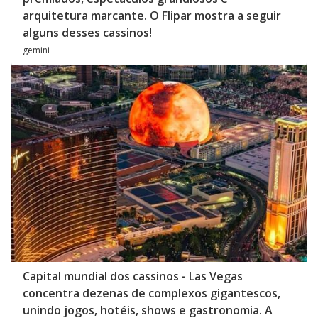
arquitetura marcante. O Flipar mostra a seguir
alguns desses cassinos!
gemini
Capital mundial dos cassinos - Las Vegas
concentra dezenas de complexos gigantescos,
unindo jogos, hotéis, shows e gastronomia. A