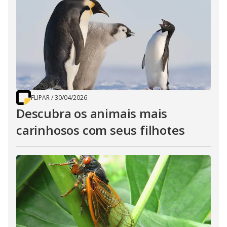
FLIPAR
/
30/04/2026
Descubra os animais mais
carinhosos com seus filhotes