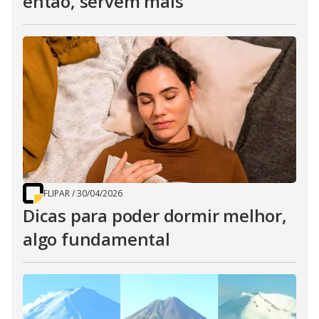
então, servem mais
FLIPAR
/
30/04/2026
Dicas para poder dormir melhor,
algo fundamental