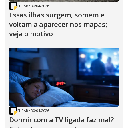
FLIPAR
/
30/04/2026
Essas ilhas surgem, somem e
voltam a aparecer nos mapas;
veja o motivo
FLIPAR
/
30/04/2026
Dormir com a TV ligada faz mal?