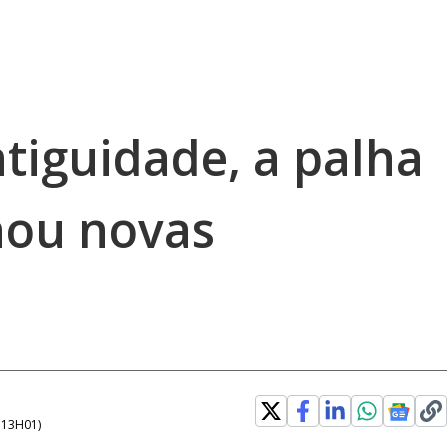
ntiguidade, a palha
hou novas
- 13H01
)