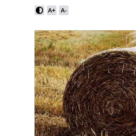
A+
A-