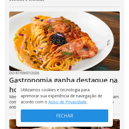
DO R7
/
09/07/2026
Gastronomia ganha destaque na
hotelaria nas férias
Utilizamos cookies e tecnologia para
aprimorar sua experiência de navegação de
Menus assinados, festivais e pacotes com jantar mostram
acordo com o
Aviso de Privacidade
.
como a mesa passou a ser parte estratégica da relação
entre hotel, hóspede e cidade
FECHAR