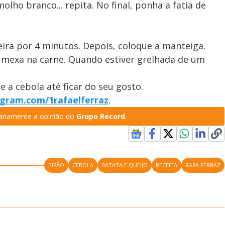
molho branco... repita. No final, ponha a fatia de
eira por 4 minutos. Depois, coloque a manteiga.
 mexa na carne. Quando estiver grelhada de um
te a cebola até ficar do seu gosto.
agram.com/1rafaelferraz
.
riamente a opinião do
Grupo Record
.
BIFÃO
CEBOLA
BATATA E QUEIJO
RECEITA
RAFA FERRAZ