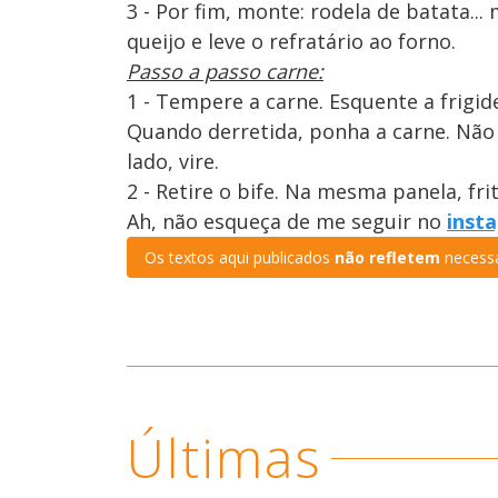
3 - Por fim, monte: rodela de batata... 
queijo e leve o refratário ao forno.
Passo a passo carne:
1 - Tempere a carne. Esquente a frigid
Quando derretida, ponha a carne. Não
lado, vire.
2 - Retire o bife. Na mesma panela, fri
Ah, não esqueça de me seguir no
inst
Os textos aqui publicados
não refletem
necessa
Últimas