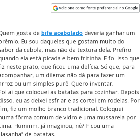
Adicione como fonte preferencial no Google
Opens in new window
Quem gosta de
bife acebolado
deveria ganhar um
prêmio. Eu sou daqueles que gostam muito do
sabor da cebola, mas não da textura dela. Prefiro
quando ela está picada e bem fritinha. E foi isso que
fiz neste prato, que ficou uma delícia. Só que, para
acompanhar, um dilema: não dá para fazer um
arroz ou um simples purê. Quero inventar.
Foi aí que coloquei as batatas para cozinhar. Depois
disso, eu as deixei esfriar e as cortei em rodelas. Por
fim, fiz um molho branco tradicional. Coloquei
numa fôrma comum de vidro e uma mussarela por
cima. Hummm, já imaginou, né? Ficou uma
"lasanha" de batatas.