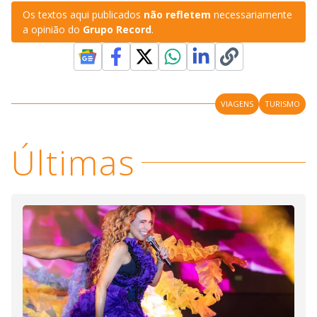
Os textos aqui publicados
não refletem
necessariamente
a opinião do
Grupo Record
.
VIAGENS
TURISMO
Últimas