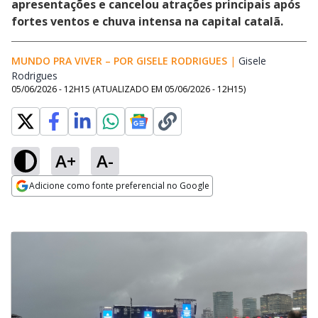
apresentações e cancelou atrações principais após
fortes ventos e chuva intensa na capital catalã.
MUNDO PRA VIVER – POR GISELE RODRIGUES
|
Gisele
Rodrigues
Opens in new window
05/06/2026 - 12H15
(ATUALIZADO EM
05/06/2026 - 12H15
)
A+
A-
Adicione como fonte preferencial no Google
Opens in new window