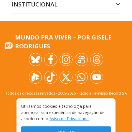
INSTITUCIONAL
MUNDO PRA VIVER – POR GISELE
RODRIGUES
Todos os direitos reservados - 2009-
2026
- Rádio e Televisão Record S.A
Utilizamos cookies e tecnologia para
CARREIRA
FALE CONOSCO
PRIVACIDADE
aprimorar sua experiência de navegação de
TERMOS E CONDIÇÕES DE USO
acordo com o
Aviso de Privacidade
.