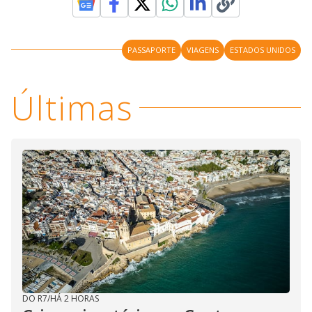
PASSAPORTE
VIAGENS
ESTADOS UNIDOS
Últimas
DO R7
/
HÁ 2 HORAS