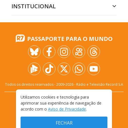
INSTITUCIONAL
PASSAPORTE PARA O MUNDO
Todos os direitos reservados - 2009-
2026
- Rádio e Televisão Record S.A
Utilizamos cookies e tecnologia para
CARREIRA
FALE CONOSCO
PRIVACIDADE
aprimorar sua experiência de navegação de
TERMOS E CONDIÇÕES DE USO
acordo com o
Aviso de Privacidade
.
FECHAR