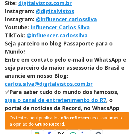
Site:
digitalvistos.com.br
Instagram:
@digitalvistos
Instagram:
@influencer.carlossilva
Youtube:
Influencer Carlos Silva
TikTok:
@influencer.carlossilva
Seja parceiro no blog Passaporte para o
Mundo!
Entre em contato pelo e-mail ou WhatsApp e
seja parceiro da maior assessoria do Brasil e
anuncie em nosso Blog:
carlos.silva@digitalvistos.com.br
✅
Para saber tudo do mundo dos famosos,
siga o canal de entretenimento do R7
, o
portal de notícias da Record, no WhatsApp
Os textos aqui publicados
não refletem
necessariamente
a opinião do
Grupo Record
.