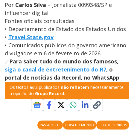
Por
Carlos Silva
– Jornalista 0099348/SP e
influencer digital
Fontes oficiais consultadas
• Departamento de Estado dos Estados Unidos
•
Travel.State.gov
• Comunicados públicos do governo americano
divulgados em 6 de fevereiro de 2026
✅
Para saber tudo do mundo dos famosos,
siga o canal de entretenimento do R7
, o
portal de notícias da Record, no WhatsApp
Os textos aqui publicados
não refletem
necessariamente
a opinião do
Grupo Record
.
PASSAPORTE
COPA DO MUNDO
ESTADOS UNIDOS