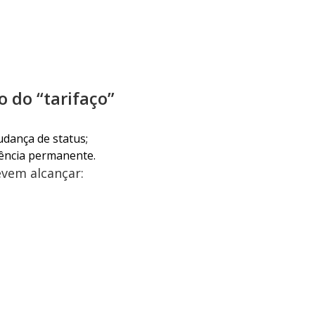
 do “tarifaço”
dança de status;
dência permanente.
evem alcançar: