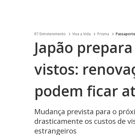
R7 Entretenimento
Viva a Vida
Prisma
Passaport
Japão prepara 
vistos: renova
podem ficar at
Mudança prevista para o próxi
drasticamente os custos de vi
estrangeiros