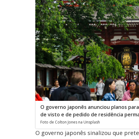
O governo japonês anunciou planos para
de visto e de pedido de residência perma
Foto de Colton Jones na Unsplash
O governo japonês sinalizou que pret