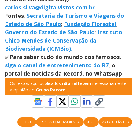
carlos.silva@digitalvistos.com.br
Fontes
:
Secretaria de Turismo e Viagens do
Estado de São Paulo
;
Fundação Florestal
;
Governo do Estado de São Paulo
;
Instituto
Chico Mendes de Conservação da
Biodiversidade (ICMBio).
✅
Para saber tudo do mundo dos famosos,
siga o canal de entretenimento do R7
, o
portal de notícias da Record, no WhatsApp
Os textos aqui publicados
não refletem
necessariamente
a opinião do
Grupo Record
.
LITORAL
PRESERVAÇÃO AMBIENTAL
SURFE
MATA ATLÂNTICA