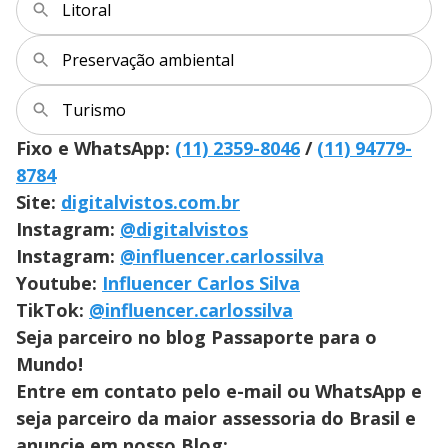
Litoral
Preservação ambiental
Turismo
Fixo e WhatsApp:
(11) 2359-8046
/
(11) 94779-
8784
Site:
digitalvistos.com.br
Instagram:
@digitalvistos
Instagram:
@influencer.carlossilva
Youtube:
Influencer Carlos Silva
TikTok:
@influencer.carlossilva
Seja parceiro no blog Passaporte para o
Mundo!
Entre em contato pelo e-mail ou WhatsApp e
seja parceiro da maior assessoria do Brasil e
anuncie em nosso Blog: