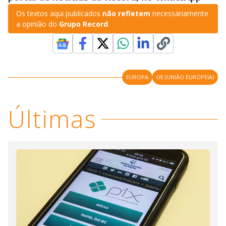
Os textos aqui publicados
não refletem
necessariamente
a opinião do
Grupo Record
.
EUROPA
UE (UNIÃO EUROPEIA)
Últimas