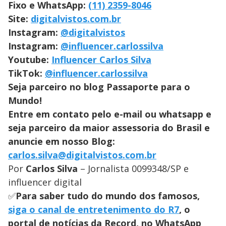
Fixo e WhatsApp:
(11) 2359-8046
Site:
digitalvistos.com.br
Instagram:
@digitalvistos
Instagram:
@influencer.carlossilva
Youtube:
Influencer Carlos Silva
TikTok:
@influencer.carlossilva
Seja parceiro no blog Passaporte para o
Mundo!
Entre em contato pelo e-mail ou whatsapp e
seja parceiro da maior assessoria do Brasil e
anuncie em nosso Blog:
carlos.silva@digitalvistos.com.br
Por
Carlos Silva
– Jornalista 0099348/SP e
influencer digital
✅
Para saber tudo do mundo dos famosos,
siga o canal de entretenimento do R7
, o
portal de notícias da Record, no WhatsApp