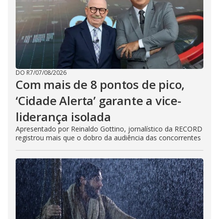
i
d
e
DO R7
/
07/08/2026
Com mais de 8 pontos de pico,
o
‘Cidade Alerta’ garante a vice-
liderança isolada
Apresentado por Reinaldo Gottino, jornalístico da RECORD
registrou mais que o dobro da audiência das concorrentes