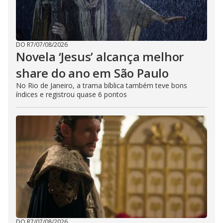
DO R7
/
07/08/2026
Novela ‘Jesus’ alcança melhor
share do ano em São Paulo
No Rio de Janeiro, a trama bíblica também teve bons
índices e registrou quase 6 pontos
DO R7
/
07/08/2026