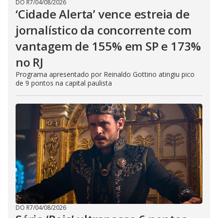
DO R7
/
04/08/2026
‘Cidade Alerta’ vence estreia de
jornalístico da concorrente com
vantagem de 155% em SP e 173%
no RJ
Programa apresentado por Reinaldo Gottino atingiu pico
de 9 pontos na capital paulista
DO R7
/
04/08/2026