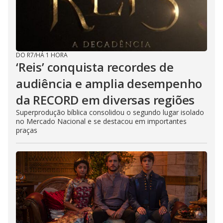
DO R7
/
HÁ 1 HORA
‘Reis’ conquista recordes de
audiência e amplia desempenho
da RECORD em diversas regiões
Superprodução bíblica consolidou o segundo lugar isolado
no Mercado Nacional e se destacou em importantes
praças