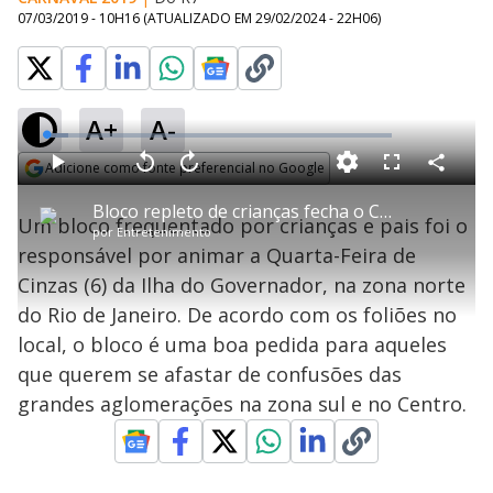
07/03/2019 - 10H16
(ATUALIZADO EM
29/02/2024 - 22H06
)
A+
A-
L
o
a
Adicione como fonte preferencial no Google
d
C
P
V
A
P
F
e
o
l
o
v
u
Opens in new window
d
m
a
l
a
l
:
Bloco repleto de crianças fecha o Carnaval na zona norte do Rio
p
y
t
n
l
6
Um bloco frequentado por crianças e pais foi o
a
a
ç
s
.
por
Entretenimento
r
r
a
c
3
t
1
r
l
r
1
responsável por animar a Quarta-Feira de
i
0
1
e
%
l
s
0
e
h
Cinzas (6) da Ilha do Governador, na zona norte
e
s
n
a
g
e
r
u
g
do Rio de Janeiro. De acordo com os foliões no
n
u
a
d
n
o
d
local, o bloco é uma boa pedida para aqueles
s
o
s
que querem se afastar de confusões das
y
grandes aglomerações na zona sul e no Centro.
M
V
u
d
o