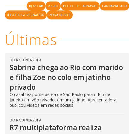
i
RJ NO AR
R7 RIO
BLOCO DE CARNAVAL
CARNAVAL 2019
ILHA DO GOVERNADOR
ZONA NORTE
d
Últimas
e
o
DO R7
/
03/03/2019
Sabrina chega ao Rio com marido
e filha Zoe no colo em jatinho
privado
O casal fez ponte aérea de São Paulo para o Rio de
Janeiro em vôo privado, em um jatinho. Apresentadora
publicou vídeos em redes sociais
DO R7
/
01/03/2019
R7 multiplataforma realiza