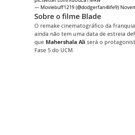
pic.twitter.com/XuUdEaTMkw
— Moviebuff1219 (@dodgerfan4life9)
Novem
Sobre o filme Blade
O remake cinematográfico da franquia
ainda não tem uma data de estreia de
que
Mahershala Ali
será o protagonist
Fase 5 do UCM.