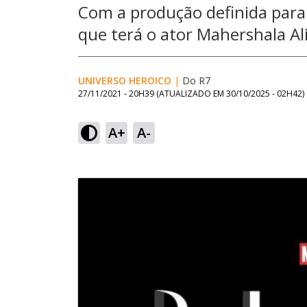
Com a produção definida para 
que terá o ator Mahershala Al
UNIVERSO HEROICO
|
Do R7
27/11/2021 - 20H39
(ATUALIZADO EM
30/10/2025 - 02H42
)
A+
A-