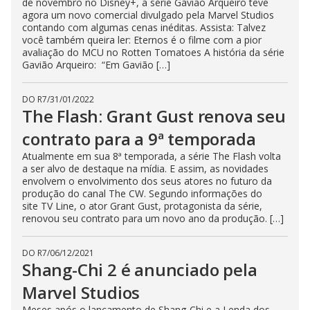
de novembro no Disney+, a série Gavião Arqueiro teve
agora um novo comercial divulgado pela Marvel Studios
contando com algumas cenas inéditas. Assista: Talvez
você também queira ler: Eternos é o filme com a pior
avaliação do MCU no Rotten Tomatoes A história da série
Gavião Arqueiro: “Em Gavião […]
DO R7
/
31/01/2022
The Flash: Grant Gust renova seu
contrato para a 9ª temporada
Atualmente em sua 8ª temporada, a série The Flash volta
a ser alvo de destaque na mídia. E assim, as novidades
envolvem o envolvimento dos seus atores no futuro da
produção do canal The CW. Segundo informações do
site TV Line, o ator Grant Gust, protagonista da série,
renovou seu contrato para um novo ano da produção. […]
DO R7
/
06/12/2021
Shang-Chi 2 é anunciado pela
Marvel Studios
Meses após o lançamento de Shang-Chi e a Lenda dos