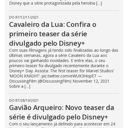
Disney que a série protagonizada pela heroína […]
DO R7
/
12/11/2021
Cavaleiro da Lua: Confira o
primeiro teaser da série
divulgado pelo Disney+
Com suas filmagens já tendo sido finalizadas ao longo das
últimas semanas, agora a série Cavaleiro da Lua aos
poucos vai ganhando novidades. E entre elas, o seu
primeiro teaser foi divulgado recentemente durante o
Disney+ Day. Assista: The first teaser for Marvel Studios’
‘MOON KNIGHT’. pic.twitter.com/eWUK3HopET —
DiscussingFilm (@DiscussingFilm) November 12, 2021
Sobre a […]
DO R7
/
28/10/2021
Gavião Arqueiro: Novo teaser da
série é divulgado pelo Disney+
Com o seu lançamento já definido para acontecer em 24