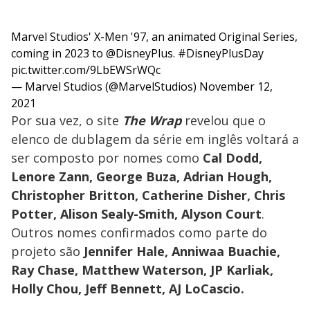
Marvel Studios' X-Men '97, an animated Original Series,
coming in 2023 to
@DisneyPlus
.
#DisneyPlusDay
pic.twitter.com/9LbEWSrWQc
— Marvel Studios (@MarvelStudios)
November 12,
2021
Por sua vez, o site
The Wrap
revelou que o
elenco de dublagem da série em inglês voltará a
ser composto por nomes como
Cal Dodd,
Lenore Zann, George Buza, Adrian Hough,
Christopher Britton, Catherine Disher, Chris
Potter, Alison Sealy-Smith, Alyson Court
.
Outros nomes confirmados como parte do
projeto são
Jennifer Hale, Anniwaa Buachie,
Ray Chase, Matthew Waterson, JP Karliak,
Holly Chou, Jeff Bennett, AJ LoCascio.