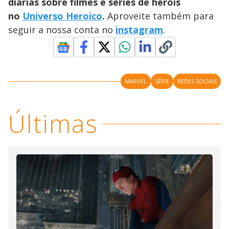
diárias sobre filmes e séries de heróis
no
Universo Heroico
.
Aproveite também para
seguir a nossa conta no
instagram
.
MARVEL
SÉRIE
REDES SOCIAIS
Últimas