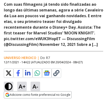
Com suas filmagens já tendo sido finalizadas ao
longo das últimas semanas, agora a série Cavaleiro
da Lua aos poucos vai ganhando novidades. E entre
elas, o seu primeiro teaser foi divulgado
recentemente durante o Disney+ Day. Assista: The
first teaser for Marvel Studios’ ‘MOON KNIGHT’.
pic.twitter.com/eWUK3HopET — DiscussingFilm
(@DiscussingFilm) November 12, 2021 Sobre a […]
UNIVERSO HEROICO
|
Do R7
12/11/2021 - 14H22
(ATUALIZADO EM
20/04/2024 - 08H27
)
A+
A-
Adicione como fonte preferencial no Google
Opens in new window