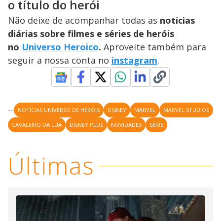
o título do herói
Não deixe de acompanhar todas as
notícias
diárias sobre filmes e séries de heróis
no
Universo Heroico
.
Aproveite também para
seguir a nossa conta no
instagram
.
NOTÍCIAS UNIVERSO DE HERÓIS
DISNEY
MARVEL
MARVEL STUDIOS
CAVALEIRO DA LUA
DISNEY PLUS
NOVIDADES
SÉRIE
Últimas