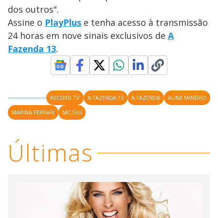
y
dos outros".
Assine o
PlayPlus
e tenha acesso à transmissão
M
V
u
d
24 horas em nove sinais exclusivos de
A
o
Fazenda 13
.
i
d
RECORD TV
A FAZENDA 13
A FAZENDA
ALINE MINEIRO
MARINA FERRARI
MC GUI
e
Últimas
o