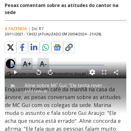
Peoas comentam sobre as atitudes do cantor na
sede
A FAZENDA
|
Do R7
20/11/2021 - 13H32
(ATUALIZADO EM
20/04/2024 - 21H28
)
A+
A-
L
o
a
Adicione como fonte preferencial no Google
d
C
P
V
A
P
F
e
o
l
o
v
u
Opens in new window
d
m
a
l
a
l
:
Aline sobre MC Gui: "Ele tenta reverter a situação" - A Fazenda 13
p
y
t
n
l
2
Enquanto tomam café da manhã na casa da
a
a
ç
s
.
por
A Fazenda
r
r
a
c
7
t
1
r
l
r
5
árvore, as peoas conversam sobre as atitudes
i
0
1
e
%
l
s
0
e
h
de MC Gui com os colegas da sede. Marina
e
s
n
a
g
e
r
u
g
muda o assunto e fala sobre Gui Araujo: "Ele
n
u
a
d
n
o
d
acha que nunca está errado". Aline concorda e
s
o
s
afirma: "Ele fala que as pessoas falam muito