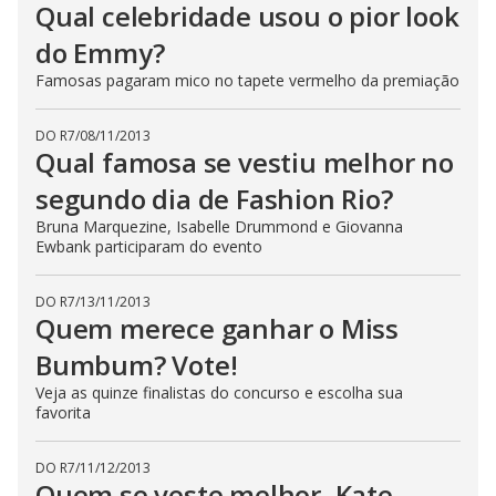
Qual celebridade usou o pior look
do Emmy?
Famosas pagaram mico no tapete vermelho da premiação
DO R7
/
08/11/2013
Qual famosa se vestiu melhor no
segundo dia de Fashion Rio?
Bruna Marquezine, Isabelle Drummond e Giovanna
Ewbank participaram do evento
DO R7
/
13/11/2013
Quem merece ganhar o Miss
Bumbum? Vote!
Veja as quinze finalistas do concurso e escolha sua
favorita
DO R7
/
11/12/2013
Quem se veste melhor, Kate