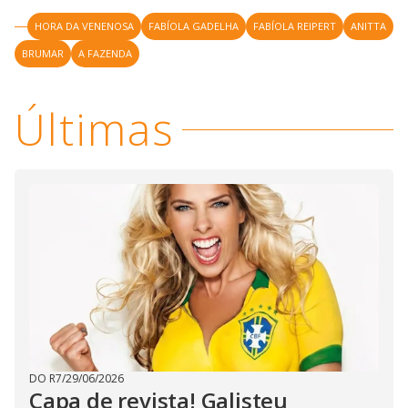
V
d
o
HORA DA VENENOSA
FABÍOLA GADELHA
FABÍOLA REIPERT
ANITTA
i
BRUMAR
A FAZENDA
d
Últimas
e
o
DO R7
/
29/06/2026
Capa de revista! Galisteu