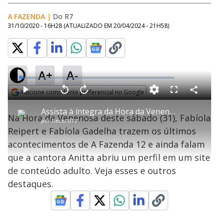
A FAZENDA
|
Do R7
31/10/2020 - 16H28
(ATUALIZADO EM
20/04/2024 - 21H58
)
A+
A-
L
o
a
Adicione como fonte preferencial no Google
d
C
P
V
A
P
F
e
o
l
o
v
u
Opens in new window
d
m
a
l
a
l
:
Assista à íntegra da Hora da Venenosa | 31/10/2020
p
y
t
n
l
1
Na Hora da Venenosa deste sábado (31), Fabíola
a
a
ç
s
.
por
RecordTV
r
r
a
c
0
t
1
r
l
r
2
Reipert e Fabíola Gadelha trazem os últimos
i
0
1
e
%
l
s
0
e
h
acontecimentos de A Fazenda 12 e ainda falam
e
s
n
a
g
e
r
u
g
que a cantora Anitta abriu um perfil em um site
n
u
a
d
n
o
d
de conteúdo adulto. Veja esses e outros
s
o
s
destaques.
y
M
u