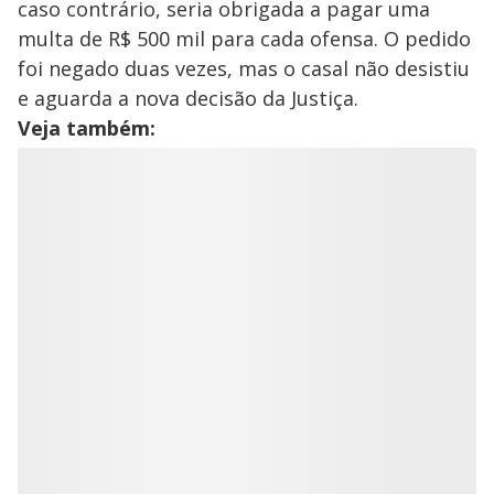
caso contrário, seria obrigada a pagar uma
y
multa de R$ 500 mil para cada ofensa. O pedido
foi negado duas vezes, mas o casal não desistiu
M
V
u
d
e aguarda a nova decisão da Justiça.
o
Veja também:
i
d
e
o