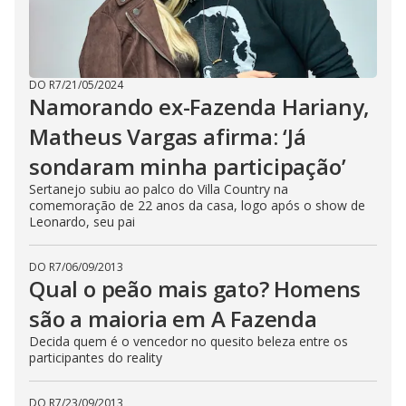
DO R7
/
21/05/2024
Namorando ex-Fazenda Hariany,
Matheus Vargas afirma: ‘Já
sondaram minha participação’
Sertanejo subiu ao palco do Villa Country na
comemoração de 22 anos da casa, logo após o show de
Leonardo, seu pai
DO R7
/
06/09/2013
Qual o peão mais gato? Homens
são a maioria em A Fazenda
Decida quem é o vencedor no quesito beleza entre os
participantes do reality
DO R7
/
23/09/2013