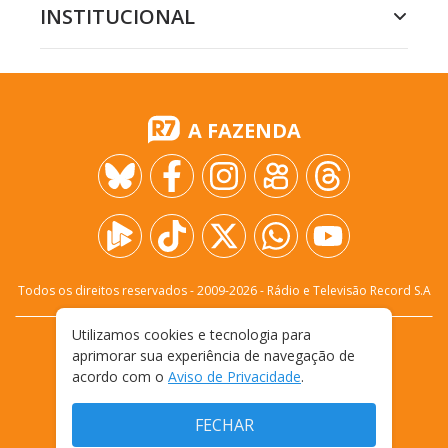
INSTITUCIONAL
A FAZENDA
Todos os direitos reservados - 2009-
2026
- Rádio e Televisão Record S.A
Utilizamos cookies e tecnologia para
CARREIRA
FALE CONOSCO
PRIVACIDADE
aprimorar sua experiência de navegação de
TERMOS E CONDIÇÕES DE USO
acordo com o
Aviso de Privacidade
.
FECHAR