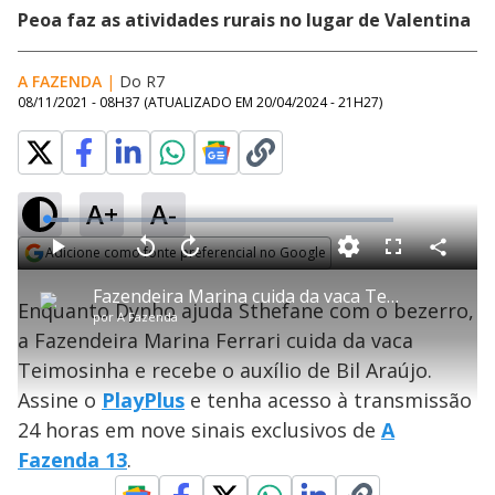
Peoa faz as atividades rurais no lugar de Valentina
A FAZENDA
|
Do R7
08/11/2021 - 08H37
(ATUALIZADO EM
20/04/2024 - 21H27
)
A+
A-
L
o
a
Adicione como fonte preferencial no Google
d
C
P
V
A
P
F
e
o
l
o
v
u
Opens in new window
d
m
a
l
a
l
:
Fazendeira Marina cuida da vaca Teimosinha - A Fazenda 13
p
y
t
n
l
6
Enquanto Dynho ajuda Sthefane com o bezerro,
a
a
ç
s
.
por
A Fazenda
r
r
a
c
2
t
1
r
l
r
8
a Fazendeira Marina Ferrari cuida da vaca
i
0
1
e
%
l
s
0
e
h
Teimosinha e recebe o auxílio de Bil Araújo.
e
s
n
a
g
e
r
u
g
Assine o
PlayPlus
e tenha acesso à transmissão
n
u
a
d
n
o
d
24 horas em nove sinais exclusivos de
A
s
o
s
Fazenda 13
.