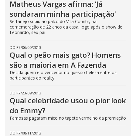
Matheus Vargas afirma: ‘Já
sondaram minha participação’
Sertanejo subiu ao palco do Villa Country na
comemoração de 22 anos da casa, logo após o show de
Leonardo, seu pai
DO R7
/
06/09/2013
Qual o peão mais gato? Homens
são a maioria em A Fazenda
Decida quem é o vencedor no quesito beleza entre os
participantes do reality
DO R7
/
23/09/2013
Qual celebridade usou o pior look
do Emmy?
Famosas pagaram mico no tapete vermelho da premiação
DO R7
/
08/11/2013