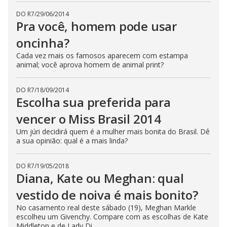
DO R7
/
29/06/2014
Pra você, homem pode usar
oncinha?
Cada vez mais os famosos aparecem com estampa
animal; você aprova homem de animal print?
DO R7
/
18/09/2014
Escolha sua preferida para
vencer o Miss Brasil 2014
Um júri decidirá quem é a mulher mais bonita do Brasil. Dê
a sua opinião: qual é a mais linda?
DO R7
/
19/05/2018
Diana, Kate ou Meghan: qual
vestido de noiva é mais bonito?
No casamento real deste sábado (19), Meghan Markle
escolheu um Givenchy. Compare com as escolhas de Kate
Middleton e de Lady Di