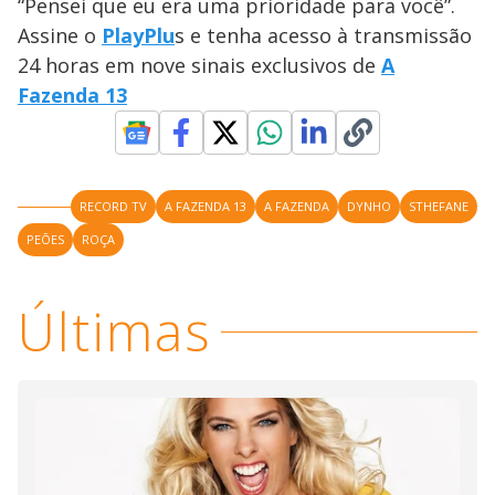
a
“Pensei que eu era uma prioridade para você”.
s
o
s
Assine o
PlayPlu
s e tenha acesso à transmissão
y
24 horas em nove sinais exclusivos de
A
Fazenda 13
M
V
u
d
o
i
RECORD TV
A FAZENDA 13
A FAZENDA
DYNHO
STHEFANE
PEÕES
ROÇA
d
Últimas
e
o