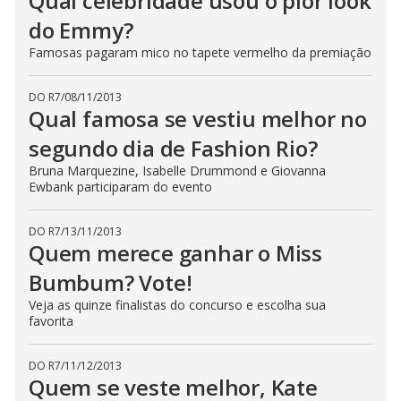
Qual celebridade usou o pior look
do Emmy?
Famosas pagaram mico no tapete vermelho da premiação
DO R7
/
08/11/2013
Qual famosa se vestiu melhor no
segundo dia de Fashion Rio?
Bruna Marquezine, Isabelle Drummond e Giovanna
Ewbank participaram do evento
DO R7
/
13/11/2013
Quem merece ganhar o Miss
Bumbum? Vote!
Veja as quinze finalistas do concurso e escolha sua
favorita
DO R7
/
11/12/2013
Quem se veste melhor, Kate