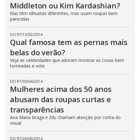
Middleton ou Kim Kardashian?
Elas têm silhuetas diferentes, mas usam roupas bem
parecidas
DO R7
/
13/02/2014
Qual famosa tem as pernas mais
belas do verão?
Veja as celebridades que adoram mostrar as coxas bem
torneadas e vote
DO R7
/
30/04/2014
Mulheres acima dos 50 anos
abusam das roupas curtas e
transparências
Ana Maria Braga e Zilu chamam atenção por conta do
visual
DO R7
/
26/06/2014