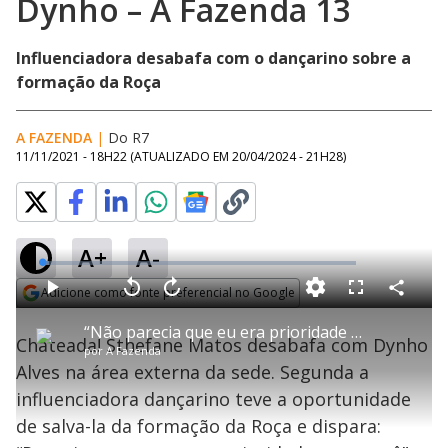
Dynho – A Fazenda 13
Influenciadora desabafa com o dançarino sobre a
formação da Roça
A FAZENDA
|
Do R7
11/11/2021 - 18H22
(ATUALIZADO EM
20/04/2024 - 21H28
)
A+
A-
L
o
a
Adicione como fonte preferencial no Google
d
C
P
V
A
P
F
e
o
l
o
v
u
Opens in new window
d
m
a
l
a
l
:
“Não parecia que eu era prioridade para você”, dispara Sthefane para Dynho – A Fazenda 13
p
y
t
n
l
2
Chateada! Sthefane Matos desabafa com Dynho
a
a
ç
s
.
por
A Fazenda
r
r
a
c
2
t
1
r
l
r
4
Alves na área externa da sede. Segunda a
i
0
1
e
%
l
s
0
e
h
influenciadora dançarino teve a oportunidade
e
s
n
a
g
e
r
u
g
de salva-la da formação da Roça e dispara:
n
u
d
n
o
d