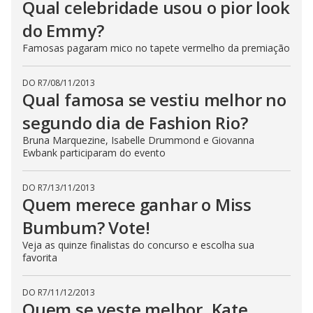
Qual celebridade usou o pior look
do Emmy?
Famosas pagaram mico no tapete vermelho da premiação
DO R7
/
08/11/2013
Qual famosa se vestiu melhor no
segundo dia de Fashion Rio?
Bruna Marquezine, Isabelle Drummond e Giovanna
Ewbank participaram do evento
DO R7
/
13/11/2013
Quem merece ganhar o Miss
Bumbum? Vote!
Veja as quinze finalistas do concurso e escolha sua
favorita
DO R7
/
11/12/2013
Quem se veste melhor, Kate