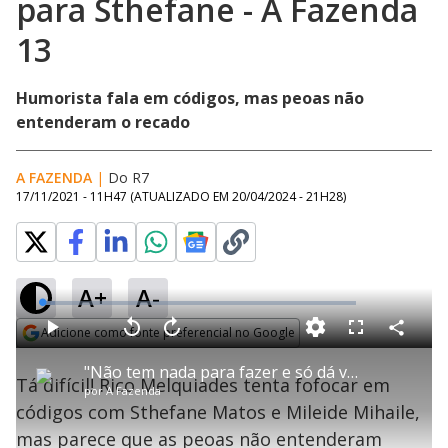
para Sthefane - A Fazenda
13
Humorista fala em códigos, mas peoas não
entenderam o recado
A FAZENDA
|
Do R7
17/11/2021 - 11H47
(ATUALIZADO EM
20/04/2024 - 21H28
)
A+
A-
L
o
a
Adicione como fonte preferencial no Google
d
C
P
V
A
P
F
e
o
l
o
v
u
Opens in new window
d
m
a
l
a
l
:
"Não tem nada para fazer e só dá vontade de fuxicar?", comenta Rico para Sthefane - A Fazenda 13
p
y
t
n
l
4
Tá difícil! Rico Melquiades tenta fofocar em
a
a
ç
s
.
por
A Fazenda
r
r
a
c
2
t
1
r
l
r
4
códigos com Sthefane Matos e Mileide Mihaile,
i
0
1
e
%
l
s
0
e
h
mas parece que as peoas não entenderam
e
s
n
a
g
e