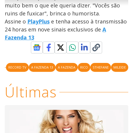
r
u
g
muito bem o que ele queria dizer. "Vocês são
n
u
a
d
n
o
d
ruins de fuxicar", brinca o humorista.
s
o
s
Assine o
PlayPlus
e tenha acesso à transmissão
y
24 horas em nove sinais exclusivos de
A
Fazenda 13
M
V
u
d
o
i
RECORD TV
A FAZENDA 13
A FAZENDA
RICO
STHEFANE
MILEIDE
d
Últimas
e
o