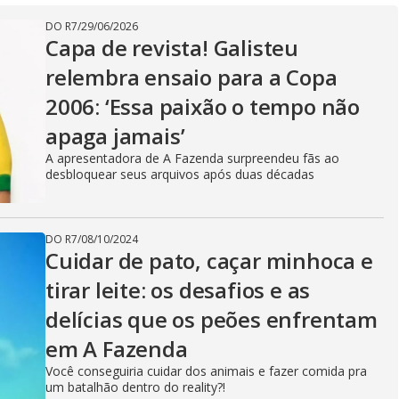
V
DO R7
/
29/06/2026
Capa de revista! Galisteu
i
relembra ensaio para a Copa
2006: ‘Essa paixão o tempo não
d
apaga jamais’
A apresentadora de A Fazenda surpreendeu fãs ao
desbloquear seus arquivos após duas décadas
e
DO R7
/
08/10/2024
Cuidar de pato, caçar minhoca e
o
tirar leite: os desafios e as
delícias que os peões enfrentam
em A Fazenda
Você conseguiria cuidar dos animais e fazer comida pra
um batalhão dentro do reality?!