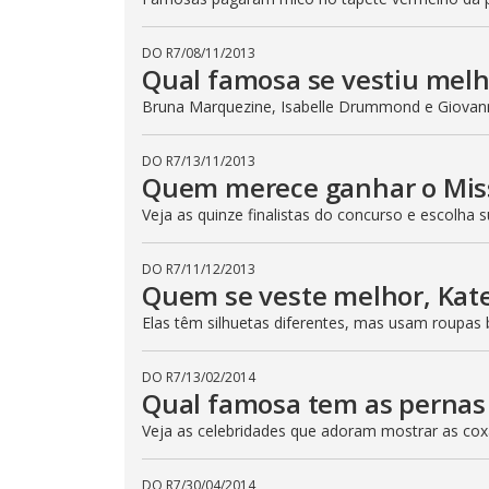
DO R7
/
08/11/2013
Qual famosa se vestiu melh
Bruna Marquezine, Isabelle Drummond e Giovan
DO R7
/
13/11/2013
Quem merece ganhar o Mis
Veja as quinze finalistas do concurso e escolha s
DO R7
/
11/12/2013
Quem se veste melhor, Kat
Elas têm silhuetas diferentes, mas usam roupas
DO R7
/
13/02/2014
Qual famosa tem as pernas 
Veja as celebridades que adoram mostrar as co
DO R7
/
30/04/2014