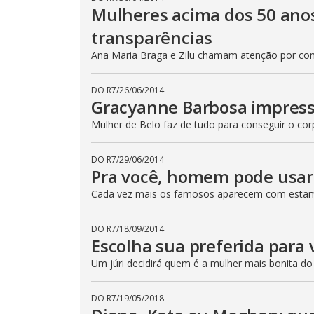
Mulheres acima dos 50 ano
transparências
Ana Maria Braga e Zilu chamam atenção por con
DO R7
/
26/06/2014
Gracyanne Barbosa impress
Mulher de Belo faz de tudo para conseguir o cor
DO R7
/
29/06/2014
Pra você, homem pode usar
Cada vez mais os famosos aparecem com estamp
DO R7
/
18/09/2014
Escolha sua preferida para 
Um júri decidirá quem é a mulher mais bonita do B
DO R7
/
19/05/2018