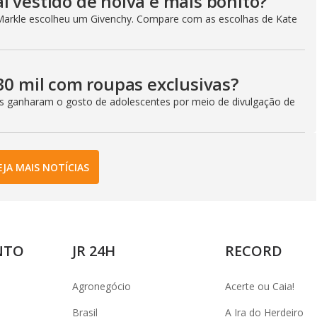
l vestido de noiva é mais bonito?
Markle escolheu um Givenchy. Compare com as escolhas de Kate
30 mil com roupas exclusivas?
fes ganharam o gosto de adolescentes por meio de divulgação de
EJA MAIS NOTÍCIAS
NTO
JR 24H
RECORD
Agronegócio
Acerte ou Caia!
Brasil
A Ira do Herdeiro