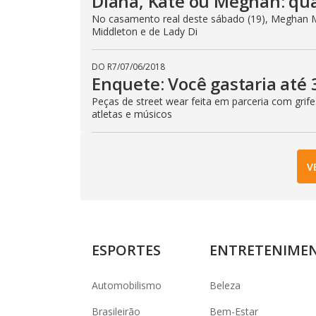
Diana, Kate ou Meghan: qua
No casamento real deste sábado (19), Meghan 
Middleton e de Lady Di
DO R7
/
07/06/2018
Enquete: Você gastaria até 
Peças de street wear feita em parceria com gri
atletas e músicos
V
ESPORTES
ENTRETENIME
Automobilismo
Beleza
Brasileirão
Bem-Estar