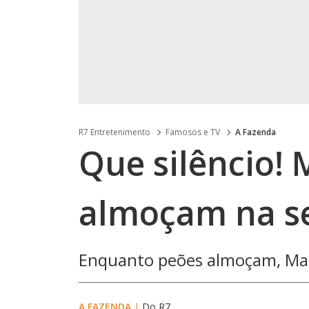
R7 Entretenimento
Famosos e TV
A Fazenda
Que silêncio! 
almoçam na se
Enquanto peões almoçam, Mar
A FAZENDA
|
Do R7