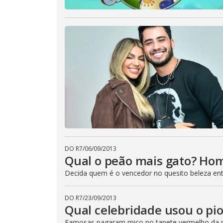
DO R7
/
06/09/2013
Qual o peão mais gato? Ho
Decida quem é o vencedor no quesito beleza entre
DO R7
/
23/09/2013
Qual celebridade usou o pi
Famosas pagaram mico no tapete vermelho da 