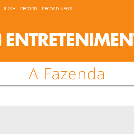
JR 24H
RECORD
RECORD NEWS
A Fazenda