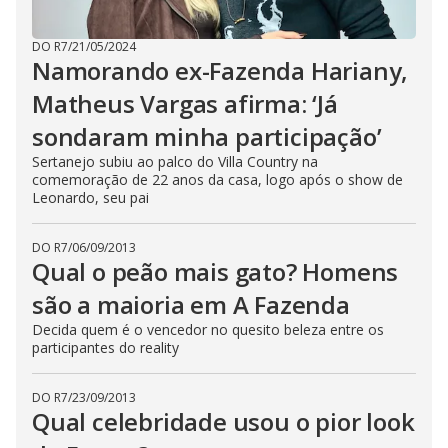
DO R7
/
21/05/2024
Namorando ex-Fazenda Hariany,
Matheus Vargas afirma: ‘Já
sondaram minha participação’
Sertanejo subiu ao palco do Villa Country na
comemoração de 22 anos da casa, logo após o show de
Leonardo, seu pai
DO R7
/
06/09/2013
Qual o peão mais gato? Homens
são a maioria em A Fazenda
Decida quem é o vencedor no quesito beleza entre os
participantes do reality
DO R7
/
23/09/2013
Qual celebridade usou o pior look