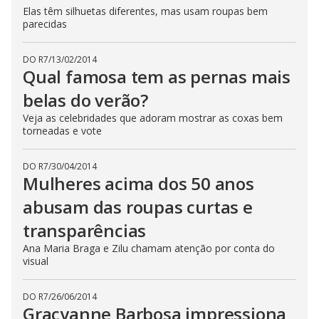
Elas têm silhuetas diferentes, mas usam roupas bem
parecidas
DO R7
/
13/02/2014
Qual famosa tem as pernas mais
belas do verão?
Veja as celebridades que adoram mostrar as coxas bem
torneadas e vote
DO R7
/
30/04/2014
Mulheres acima dos 50 anos
abusam das roupas curtas e
transparências
Ana Maria Braga e Zilu chamam atenção por conta do
visual
DO R7
/
26/06/2014
Gracyanne Barbosa impressiona