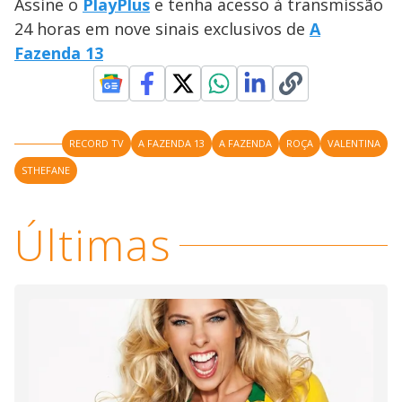
a
Assine o
PlayPlus
e tenha acesso à transmissão
s
o
s
24 horas em nove sinais exclusivos de
A
y
Fazenda 13
M
V
u
d
o
i
RECORD TV
A FAZENDA 13
A FAZENDA
ROÇA
VALENTINA
STHEFANE
d
Últimas
e
o