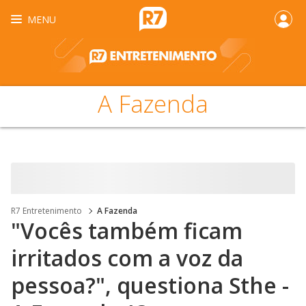
MENU
A Fazenda
R7 Entretenimento
A Fazenda
"Vocês também ficam
irritados com a voz da
pessoa?", questiona Sthe -