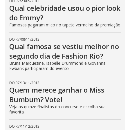
DO R7
/
23/09/2013
Qual celebridade usou o pior look
do Emmy?
Famosas pagaram mico no tapete vermelho da premiação
DO R7
/
08/11/2013
Qual famosa se vestiu melhor no
segundo dia de Fashion Rio?
Bruna Marquezine, Isabelle Drummond e Giovanna
Ewbank participaram do evento
DO R7
/
13/11/2013
Quem merece ganhar o Miss
Bumbum? Vote!
Veja as quinze finalistas do concurso e escolha sua
favorita
DO R7
/
11/12/2013