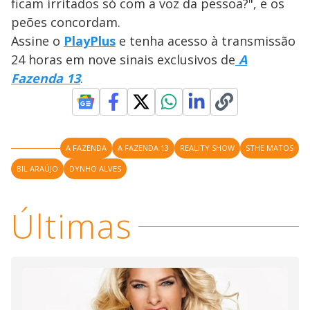
a
ficam irritados só com a voz da pessoa?", e os
s
o
s
peões concordam.
y
Assine o
PlayPlus
e tenha acesso à transmissão
24 horas em nove sinais exclusivos de
A
M
V
u
d
Fazenda 13
.
o
i
A FAZENDA
A FAZENDA 13
REALITY SHOW
STHE MATOS
d
BIL ARAÚJO
DYNHO ALVES
e
Últimas
o