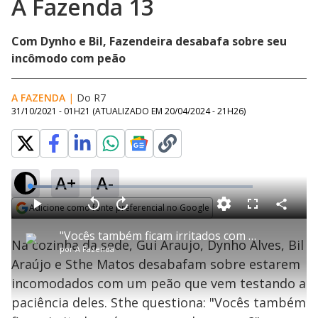
A Fazenda 13
Com Dynho e Bil, Fazendeira desabafa sobre seu
incômodo com peão
A FAZENDA
|
Do R7
31/10/2021 - 01H21
(ATUALIZADO EM
20/04/2024 - 21H26
)
A+
A-
L
o
a
Adicione como fonte preferencial no Google
d
C
P
V
A
P
F
e
o
l
o
v
u
Opens in new window
d
m
a
l
a
l
:
"Vocês também ficam irritados com a voz da pessoa?", questiona Sthe - A Fazenda 13
p
y
t
n
l
9
Na cozinha da sede, Gui Araujo, Dynho Alves, Bil
a
a
ç
s
.
por
A Fazenda
r
r
a
c
8
t
1
r
l
r
6
Araújo e Sthe Matos desabafam sobre estarem
i
0
1
e
%
l
s
0
e
h
incomodados com um peão que vem testando a
e
s
n
a
g
e
r
u
g
paciência deles. Sthe questiona: "Vocês também
n
u
d
n
o
d