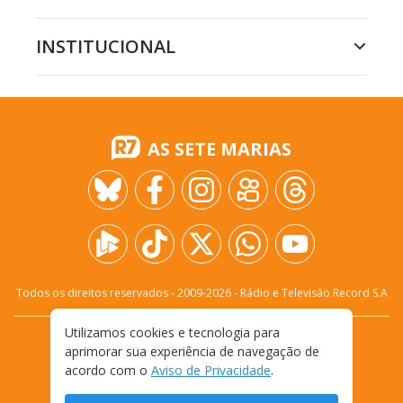
INSTITUCIONAL
AS SETE MARIAS
Todos os direitos reservados - 2009-
2026
- Rádio e Televisão Record S.A
Utilizamos cookies e tecnologia para
CARREIRA
FALE CONOSCO
PRIVACIDADE
aprimorar sua experiência de navegação de
TERMOS E CONDIÇÕES DE USO
acordo com o
Aviso de Privacidade
.