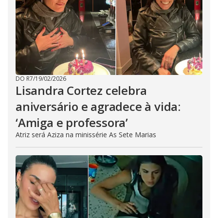
DO R7
/
19/02/2026
Lisandra Cortez celebra
aniversário e agradece à vida:
‘Amiga e professora’
Atriz será Aziza na minissérie As Sete Marias