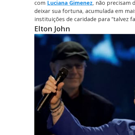
com
Luciana Gimenez
, não precisam d
deixar sua fortuna, acumulada em mais
instituições de caridade para “talvez 
Elton John